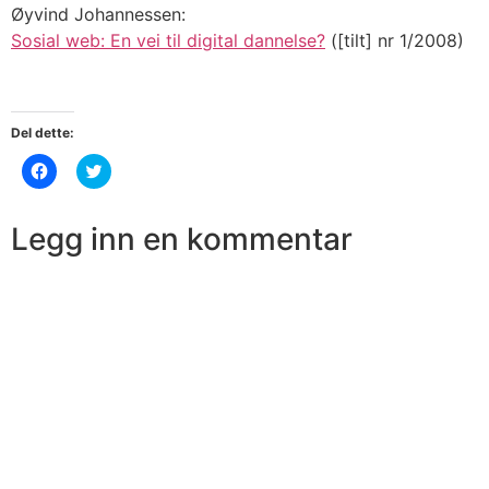
Øyvind Johannessen:
Sosial web: En vei til digital dannelse?
([tilt] nr 1/2008)
Del dette:
Klikk
Klikk
for
for
å
å
dele
dele
på
på
Legg inn en kommentar
Facebook(åpnes
Twitter(åpnes
i
i
en
en
ny
ny
fane)
fane)