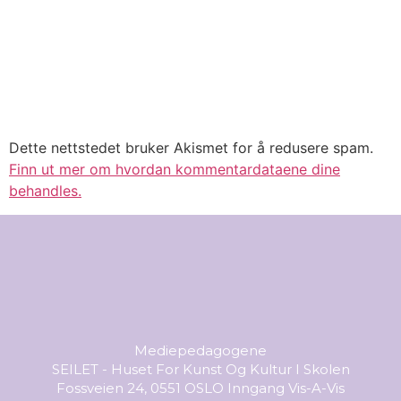
Dette nettstedet bruker Akismet for å redusere spam.
Finn ut mer om hvordan kommentardataene dine
behandles.
Mediepedagogene
SEILET - Huset For Kunst Og Kultur I Skolen
Fossveien 24, 0551 OSLO Inngang Vis-A-Vis