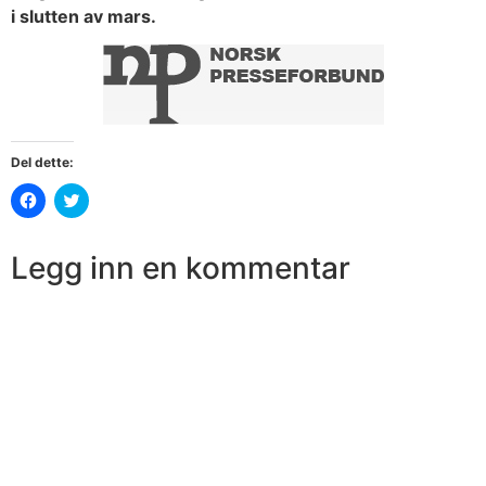
i slutten av mars.
Del dette:
Klikk
Klikk
for
for
å
å
dele
dele
på
på
Legg inn en kommentar
Facebook(åpnes
Twitter(åpnes
i
i
en
en
ny
ny
fane)
fane)