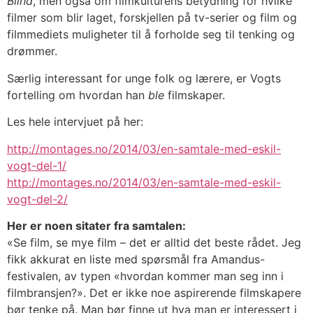
Blind
, men også om filmkulturens betydning for hvilke
filmer som blir laget, forskjellen på tv-serier og film og
filmmediets muligheter til å forholde seg til tenking og
drømmer.
Særlig interessant for unge folk og lærere, er Vogts
fortelling om hvordan han
ble
filmskaper.
Les hele intervjuet på her:
http://montages.no/2014/03/en-samtale-med-eskil-
vogt-del-1/
http://montages.no/2014/03/en-samtale-med-eskil-
vogt-del-2/
Her er noen sitater fra samtalen:
«Se film, se mye film – det er alltid det beste rådet. Jeg
fikk akkurat en liste med spørsmål fra Amandus-
festivalen, av typen «hvordan kommer man seg inn i
filmbransjen?». Det er ikke noe aspirerende filmskapere
bør tenke på. Man bør finne ut hva man er interessert i