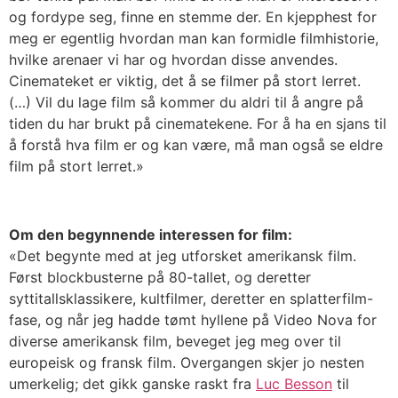
og fordype seg, finne en stemme der.
En kjepphest for
meg er egentlig hvordan man kan formidle filmhistorie,
hvilke arenaer vi har og hvordan disse anvendes.
Cinemateket er viktig, det å se filmer på stort lerret.
(…) Vil du lage film så kommer du aldri til å angre på
tiden du har brukt på cinematekene. For å ha en sjans til
å forstå hva film er og kan være, må man også se eldre
film på stort lerret.»
Om den begynnende interessen for film:
«Det begynte med at jeg utforsket amerikansk film.
Først blockbusterne på 80-tallet, og deretter
syttitallsklassikere, kultfilmer, deretter en splatterfilm-
fase, og når jeg hadde tømt hyllene på Video Nova for
diverse amerikansk film, beveget jeg meg over til
europeisk og fransk film. Overgangen skjer jo nesten
umerkelig; det gikk ganske raskt fra
Luc Besson
til