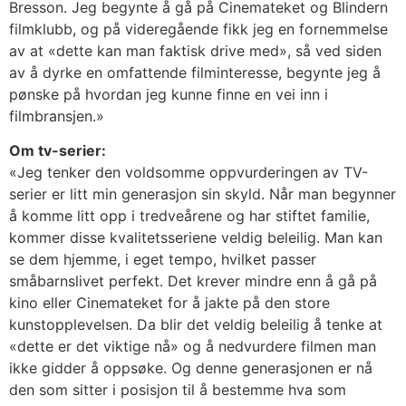
Bresson. Jeg begynte å gå på Cinemateket og Blindern
filmklubb, og på videregående fikk jeg en fornemmelse
av at «dette kan man faktisk drive med», så ved siden
av å dyrke en omfattende filminteresse, begynte jeg å
pønske på hvordan jeg kunne finne en vei inn i
filmbransjen.»
Om tv-serier:
«Jeg tenker den voldsomme oppvurderingen av TV-
serier er litt min generasjon sin skyld. Når man begynner
å komme litt opp i tredveårene og har stiftet familie,
kommer disse kvalitetsseriene veldig beleilig. Man kan
se dem hjemme, i eget tempo, hvilket passer
småbarnslivet perfekt. Det krever mindre enn å gå på
kino eller Cinemateket for å jakte på den store
kunstopplevelsen. Da blir det veldig beleilig å tenke at
«dette er det viktige nå» og å nedvurdere filmen man
ikke gidder å oppsøke. Og denne generasjonen er nå
den som sitter i posisjon til å bestemme hva som