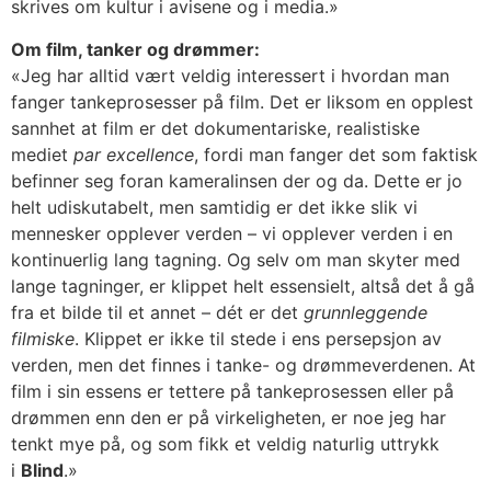
skrives om kultur i avisene og i media.»
Om film, tanker og drømmer:
«Jeg har alltid vært veldig interessert i hvordan man
fanger tankeprosesser på film. Det er liksom en opplest
sannhet at film er det dokumentariske, realistiske
mediet
par excellence
, fordi man fanger det som faktisk
befinner seg foran kameralinsen der og da. Dette er jo
helt udiskutabelt, men samtidig er det ikke slik vi
mennesker opplever verden – vi opplever verden i en
kontinuerlig lang tagning. Og selv om man skyter med
lange tagninger, er klippet helt essensielt, altså det å gå
fra et bilde til et annet – dét er det
grunnleggende
filmiske
. Klippet er ikke til stede i ens persepsjon av
verden, men det finnes i tanke- og drømmeverdenen. At
film i sin essens er tettere på tankeprosessen eller på
drømmen enn den er på virkeligheten, er noe jeg har
tenkt mye på, og som fikk et veldig naturlig uttrykk
i
Blind
.»