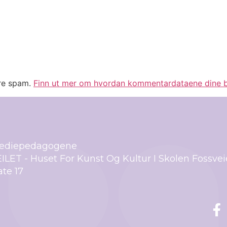
ere spam.
Finn ut mer om hvordan kommentardataene dine b
ediepedagogene
ILET - Huset For Kunst Og Kultur I Skolen Fossve
te 17