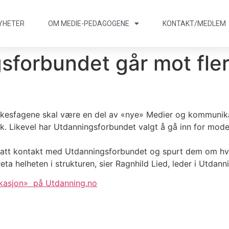
YHETER
OM MEDIE
-
PEDAGOGENE
KONTAKT/
MEDLEM
sforbundet går mot fler
yrkesfagene skal være en del av «nye» Medier og kommunika
k. Likevel har Utdanningsforbundet valgt å gå inn for modell
tatt kontakt med Utdanningsforbundet og spurt dem om hvorf
ta helheten i strukturen, sier Ragnhild Lied, leder i Utdan
kasjon» på Utdanning.no