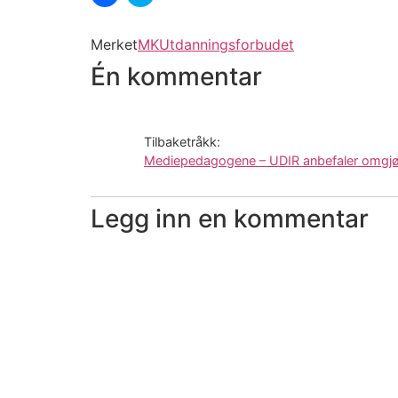
for
for
å
å
dele
dele
på
på
Merket
MK
Utdanningsforbudet
Facebook(åpnes
Twitter(åpnes
i
i
Én kommentar
en
en
ny
ny
fane)
fane)
Tilbaketråkk:
Mediepedagogene – UDIR anbefaler omgjø
Legg inn en kommentar