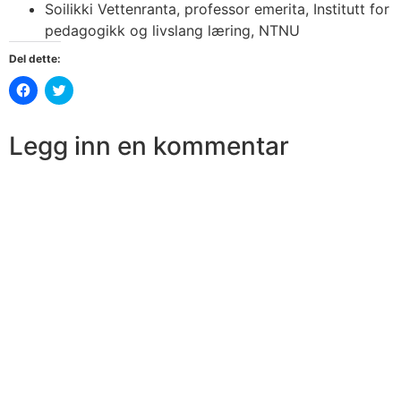
Soilikki Vettenranta, professor emerita, Institutt for
pedagogikk og livslang læring, NTNU
Del dette:
Klikk
Klikk
for
for
å
å
dele
dele
på
på
Legg inn en kommentar
Facebook(åpnes
Twitter(åpnes
i
i
en
en
ny
ny
fane)
fane)