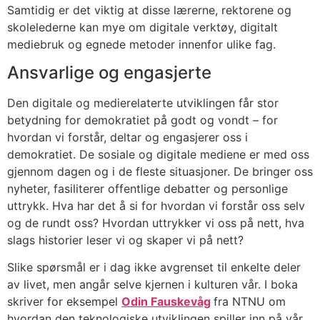
Samtidig er det viktig at disse lærerne, rektorene og
skolelederne kan mye om digitale verktøy, digitalt
mediebruk og egnede metoder innenfor ulike fag.
Ansvarlige og engasjerte
Den digitale og medierelaterte utviklingen får stor
betydning for demokratiet på godt og vondt – for
hvordan vi forstår, deltar og engasjerer oss i
demokratiet. De sosiale og digitale mediene er med oss
gjennom dagen og i de fleste situasjoner. De bringer oss
nyheter, fasiliterer offentlige debatter og personlige
uttrykk. Hva har det å si for hvordan vi forstår oss selv
og de rundt oss? Hvordan uttrykker vi oss på nett, hva
slags historier leser vi og skaper vi på nett?
Slike spørsmål er i dag ikke avgrenset til enkelte deler
av livet, men angår selve kjernen i kulturen vår. I boka
skriver for eksempel
Odin Fauskevåg
fra NTNU om
hvordan den teknologiske utviklingen spiller inn på vår