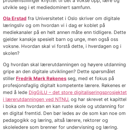
problemstillinger knyttet til det å vokse opp, lære og
utvikle seg i et mediedominert samfunn.
Ola Erstad
fra Universitetet i Oslo skriver om digitale
læringsliv og om hvordan vi i dag er koblet på
mediekanaler på en helt annen måte enn tidligere. Dette
gjelder kanskje spesielt barn og unge, men også oss
voksne. Hvordan skal vi forstå dette, i hverdagen og i
skolen?
Og hvordan skal lærerutdanningen og høyere utdanning
gripe an den digitale utviklingen? Dette spørsmålet
stiller
Fredrik Mørk Røkenes
seg, med et fokus på
profesjonsfaglig digitalt kompetente lærere. Røkenes er
med å lede
DigGiLU – det store digitaliseringsprosjektet
i lærerutdanningen ved NTNU
, og har skrevet et kapittel
i boka om hvordan en kan ruste skole og utdanning for
en digital fremtid. Den bør ledes av de som kan noe om
pedagogikk og læring, altså lærere, rektorer og
skoleledere som brenner for undervisning og læring.