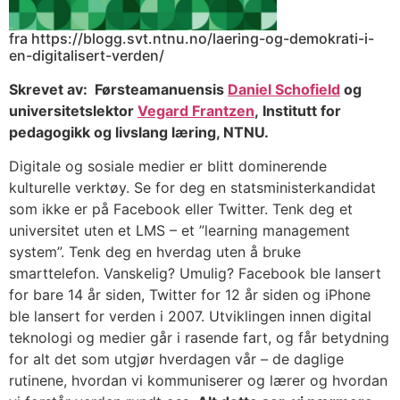
fra https://blogg.svt.ntnu.no/laering-og-demokrati-i-
en-digitalisert-verden/
Skrevet av: Førsteamanuensis
Daniel Schofield
og
universitetslektor
Vegard Frantzen
, Institutt for
pedagogikk og livslang læring, NTNU.
Digitale og sosiale medier er blitt dominerende
kulturelle verktøy. Se for deg en statsministerkandidat
som ikke er på Facebook eller Twitter. Tenk deg et
universitet uten et LMS – et ”learning management
system”. Tenk deg en hverdag uten å bruke
smarttelefon. Vanskelig? Umulig? Facebook ble lansert
for bare 14 år siden, Twitter for 12 år siden og iPhone
ble lansert for verden i 2007. Utviklingen innen digital
teknologi og medier går i rasende fart, og får betydning
for alt det som utgjør hverdagen vår – de daglige
rutinene, hvordan vi kommuniserer og lærer og hvordan