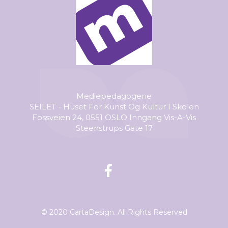
Mediepedagogene
SEILET - Huset For Kunst Og Kultur I Skolen
Fossveien 24, 0551 OSLO Inngang Vis-A-Vis
Steenstrups Gate 17
© 2020 CartaDesign. All Rights Reserved