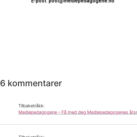
E-post: post@mediepedagogene.no
6 kommentarer
Tilbaketråkk:
Mediepedagogene – Få med deg Mediepedagogenes årsmø