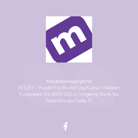
Mediepedagogene
SEILET - Huset For Kunst Og Kultur I Skolen
Fossveien 24, 0551 OSLO Inngang Vis-A-Vis
Steenstrups Gate 17