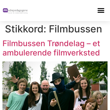
Stikkord:
Filmbussen
Filmbussen Trøndelag – et
ambulerende filmverksted