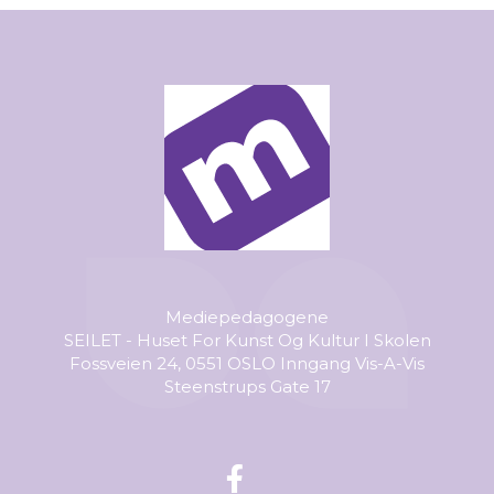
Mediepedagogene
SEILET - Huset For Kunst Og Kultur I Skolen
Fossveien 24, 0551 OSLO Inngang Vis-A-Vis
Steenstrups Gate 17