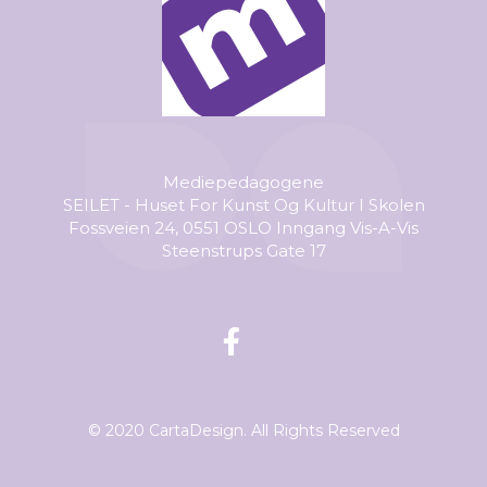
Mediepedagogene
SEILET - Huset For Kunst Og Kultur I Skolen
Fossveien 24, 0551 OSLO Inngang Vis-A-Vis
Steenstrups Gate 17
© 2020 CartaDesign. All Rights Reserved