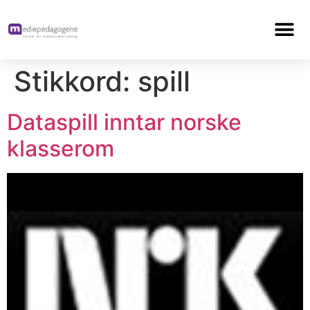
Stikkord:
spill
Dataspill inntar norske
klasserom