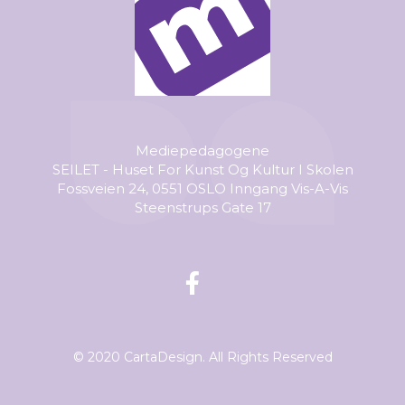
Mediepedagogene
SEILET - Huset For Kunst Og Kultur I Skolen
Fossveien 24, 0551 OSLO Inngang Vis-A-Vis
Steenstrups Gate 17
© 2020 CartaDesign. All Rights Reserved