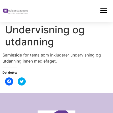
Undervisning og
utdanning
Samleside for tema som inkluderer undervisning og
utdanning innen mediefaget.
Del dette:
Klikk
Klikk
for
for
å
å
dele
dele
på
på
Facebook(åpnes
Twitter(åpnes
i
i
en
en
ny
ny
fane)
fane)