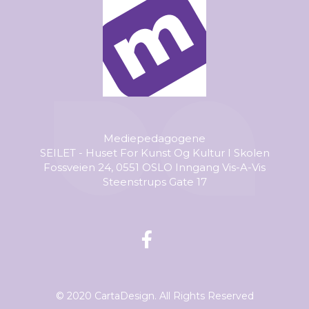
Mediepedagogene
SEILET - Huset For Kunst Og Kultur I Skolen
Fossveien 24, 0551 OSLO Inngang Vis-A-Vis
Steenstrups Gate 17
© 2020 CartaDesign. All Rights Reserved