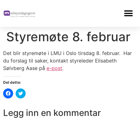
Styremøte 8. februar
Det blir styremøte i LMU i Oslo tirsdag 8. februar. Har
du forslag til saker, kontakt styreleder Elisabeth
Sølvberg Aase på
e-post
.
Del dette:
Klikk
Klikk
for
for
å
å
dele
dele
på
på
Legg inn en kommentar
Facebook(åpnes
Twitter(åpnes
i
i
en
en
ny
ny
fane)
fane)