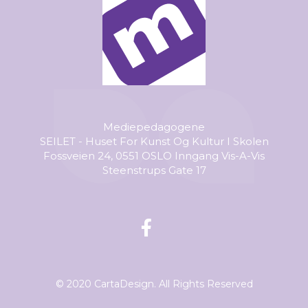
Mediepedagogene
SEILET - Huset For Kunst Og Kultur I Skolen
Fossveien 24, 0551 OSLO Inngang Vis-A-Vis
Steenstrups Gate 17
© 2020 CartaDesign. All Rights Reserved