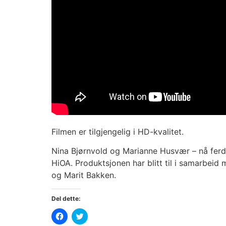
Filmen er tilgjengelig i HD-kvalitet.
Nina Bjørnvold og Marianne Husvær – nå ferdi
HiOA. Produktsjonen har blitt til i samarbe
og Marit Bakken.
Del dette:
Klikk
Klikk
for
for