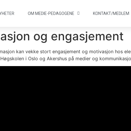
YHETER
OM MEDIE
-
PEDAGOGENE
KONTAKT/
MEDLEM
vasjon og engasjement
animasjon kan vekke stort engasjement og motivasjon hos ele
 Høgskolen i Oslo og Akershus på medier og kommunikasjo