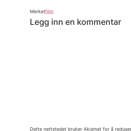
å
å
dele
dele
på
på
Merket
film
Facebook(åpnes
Twitter(åpnes
i
i
Legg inn en kommentar
en
en
ny
ny
fane)
fane)
Dette nettstedet bruker Akismet for å redus