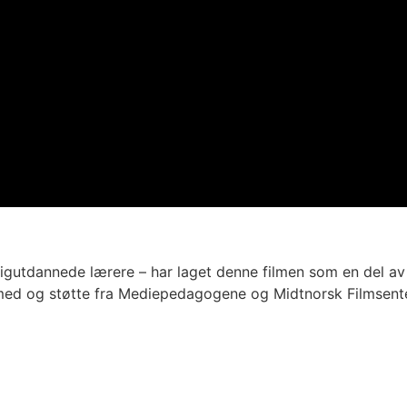
gutdannede lærere – har laget denne filmen som en del av 
id med og støtte fra Mediepedagogene og Midtnorsk Filmse