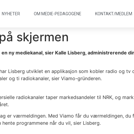
NYHETER
OM MEDIE
-
PEDAGOGENE
KONTAKT/
MEDLEM
r på skjermen
om en ny mediekanal, sier Kalle Lisberg, administrerende di
Lisberg utviklet en applikasjon som kobler radio og tv dir
aler og ti radiokanaler, sier Viamo-gründeren.
ielle radiokanaler taper markedsandeler til NRK, og marke
ret.
dag er værmeldingen. Med Viamo får du værmeldingen, du f
an hente programmene når du vil, sier Lisberg.