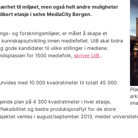
ærhet til miljøet, men også helt andre muligheter
dikert etasje i selve MediaCity Bergen.
ings- og forskningsmiljøer, er målet å skape et
g kunnskapsutvikling innen mediefeltet. UiB skal bidra
ode kandidater til ulike stillinger i mediene.
eidsplassen for 1500 mediefolk,
skriver UiB
.
utvides med 10 000 kvadratmeter til totalt 45 000
Pla
ark
ende plan på 4 300 kvadratmeter i hver etasje,
im
 fleksibilitet og bedre produksjonsflyt for de store
sjektet ventes i august/september 2013, melder universitete