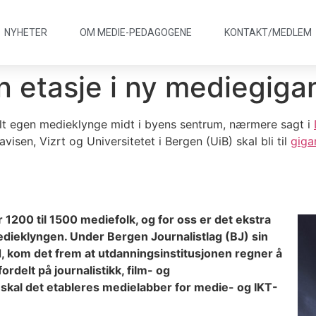
NYHETER
OM MEDIE
-
PEDAGOGENE
KONTAKT/
MEDLEM
n etasje i ny mediegiga
lt egen medieklynge midt i byens sentrum, nærmere sagt i
isen, Vizrt og Universitetet i Bergen (UiB) skal bli til
giga
 1200 til 1500 mediefolk, og for oss er det ekstra
edieklyngen. Under Bergen Journalistlag (BJ) sin
ld, kom det frem at utdanningsinstitusjonen regner å
rdelt på journalistikk, film- og
g skal det etableres medielabber for medie- og IKT-