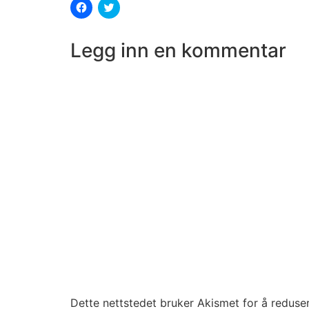
Klikk
Klikk
for
for
å
å
dele
dele
på
på
Legg inn en kommentar
Facebook(åpnes
Twitter(åpnes
i
i
en
en
ny
ny
fane)
fane)
Dette nettstedet bruker Akismet for å redus