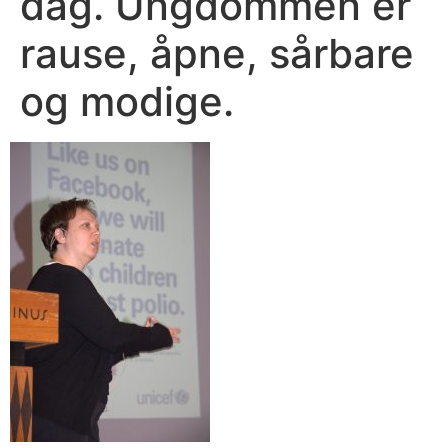
dag. Ungdommen er
rause, åpne, sårbare
og modige.