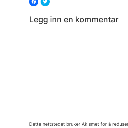
Klikk
Klikk
for
for
å
å
dele
dele
på
på
Legg inn en kommentar
Facebook(åpnes
Twitter(åpnes
i
i
en
en
ny
ny
fane)
fane)
Dette nettstedet bruker Akismet for å redus