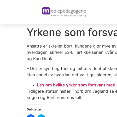
Yrkene som forsva
Ansatte er skrellet bort, kundene gjør mye av j
hverdagen, skriver E24.
I artikkelserien «Vår
og Kari Dunk.
– Det er synd og trist og leit at videobutikken
liten andel av hvordan det var i gullalderen, s
Les om hvilke yrker som forsvant med d
Tidligere statsminister Thorbjørn Jagland sa e
krigen og Berlin-murens fall.
Del dette: