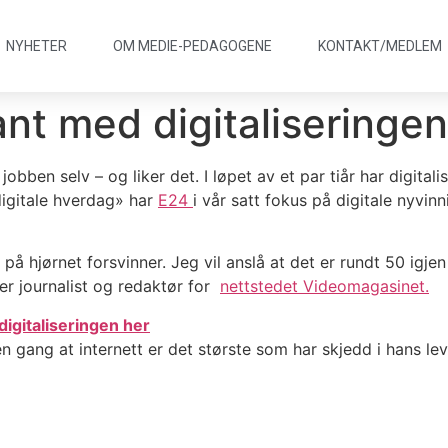
NYHETER
OM MEDIE
-
PEDAGOGENE
KONTAKT/
MEDLEM
nt med digitaliseringen
obben selv – og liker det. I løpet av et par tiår har digital
 digitale hverdag» har
E24
i vår satt fokus på digitale nyvin
 på hjørnet forsvinner. Jeg vil anslå at det er rundt 50 igjen
ier journalist og redaktør for
nettstedet Videomagasinet.
igitaliseringen her
n gang at internett er det største som har skjedd i hans le