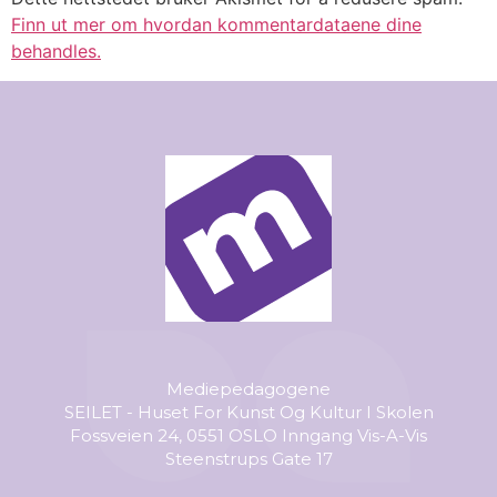
Finn ut mer om hvordan kommentardataene dine
behandles.
Mediepedagogene
SEILET - Huset For Kunst Og Kultur I Skolen
Fossveien 24, 0551 OSLO Inngang Vis-A-Vis
Steenstrups Gate 17