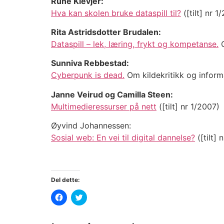
Rune Klevjer:
Hva kan skolen bruke dataspill til?
([tilt] nr 1
Rita Astridsdotter Brudalen:
Dataspill – lek, læring, frykt og kompetanse.
O
Sunniva Rebbestad:
Cyberpunk is dead.
Om kildekritikk og informa
Janne Veirud og Camilla Steen:
Multimedieressurser på nett
([tilt] nr 1/2007)
Øyvind Johannessen:
Sosial web: En vei til digital dannelse?
([tilt] 
Del dette:
Klikk
Klikk
for
for
å
å
dele
dele
på
på