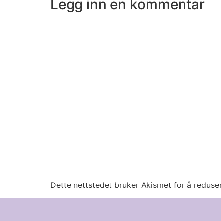
Legg inn en kommentar
Facebook(åpnes
Twitter(åpnes
i
i
en
en
ny
ny
fane)
fane)
Dette nettstedet bruker Akismet for å redus