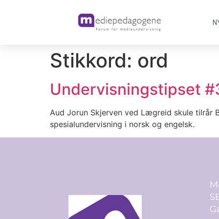
N
Stikkord:
ord
Undervisningstipset #
Aud Jorun Skjerven ved Lægreid skule tilrår
spesialundervisning i norsk og engelsk.
M
SE
Ga