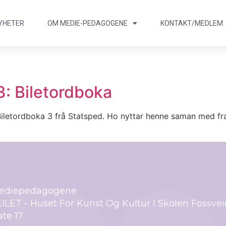
YHETER
OM MEDIE
-
PEDAGOGENE
KONTAKT/
MEDLEM
3: Biletordboka
 Biletordboka 3 frå Statsped. Ho nyttar henne saman med f
ediepedagogene
ILET - Huset For Kunst Og Kultur I Skolen Fossve
te 17