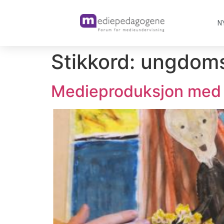
N
Stikkord:
ungdoms
Medieproduksjon med 