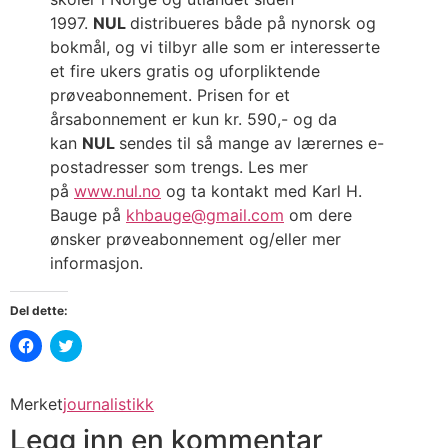
1997.
NUL
distribueres både på nynorsk og
bokmål, og vi tilbyr alle som er interesserte
et fire ukers gratis og uforpliktende
prøveabonnement. Prisen for et
årsabonnement er kun kr. 590,- og da
kan
NUL
sendes til så mange av lærernes e-
postadresser som trengs. Les mer
på
www.nul.no
og ta kontakt med Karl H.
Bauge på
khbauge@gmail.com
om dere
ønsker prøveabonnement og/eller mer
informasjon.
Del dette:
Klikk
Klikk
for
for
å
å
dele
dele
på
på
Merket
journalistikk
Facebook(åpnes
Twitter(åpnes
i
i
Legg inn en kommentar
en
en
ny
ny