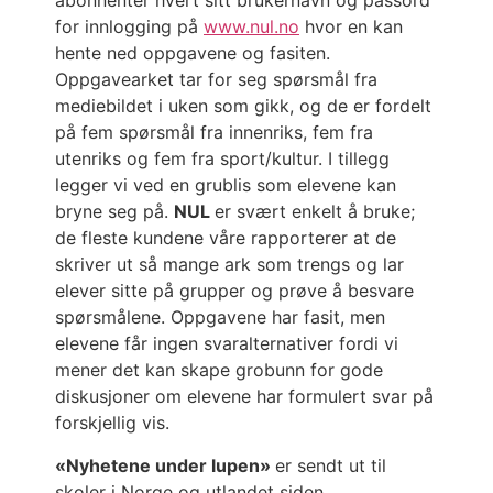
abonnenter hvert sitt brukernavn og passord
for innlogging på
www.nul.no
hvor en kan
hente ned oppgavene og fasiten.
Oppgavearket tar for seg spørsmål fra
mediebildet i uken som gikk, og de er fordelt
på fem spørsmål fra innenriks, fem fra
utenriks og fem fra sport/kultur. I tillegg
legger vi ved en grublis som elevene kan
bryne seg på.
NUL
er svært enkelt å bruke;
de fleste kundene våre rapporterer at de
skriver ut så mange ark som trengs og lar
elever sitte på grupper og prøve å besvare
spørsmålene. Oppgavene har fasit, men
elevene får ingen svaralternativer fordi vi
mener det kan skape grobunn for gode
diskusjoner om elevene har formulert svar på
forskjellig vis.
«Nyhetene under lupen»
er sendt ut til
skoler i Norge og utlandet siden