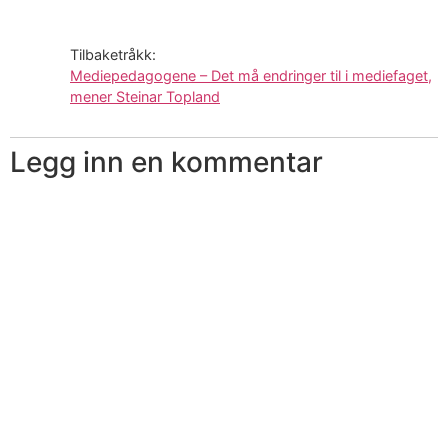
en
en
ny
ny
fane)
fane)
Tilbaketråkk:
Mediepedagogene – Det må endringer til i mediefaget,
mener Steinar Topland
Legg inn en kommentar