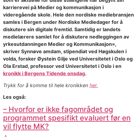
som er aktuelle for disse stillingene har begynt sin
karrierevei på Medier og kommunikasjon i
videregående skole. Hele den nordiske mediebransjen
samles i Bergen under Nordiske Mediedager for å
diskutere sin digitale fremtid. Samtidig er landets
medielærere samlet for å diskutere nedleggingen av
yrkesutdanningen Medier og Kommunikasjon»,
skriver Synnøve amdam, stipendiat ved Høgskulen i
volda, forsker Øystein Gilje ved Universitetet i Oslo og
Ola Erstad, professor ved Universitetet i Oslo i en
kronikk i Bergens Tidende onsdag
.
Trykk for å komme til hele kronikken
her.
Les også:
– Hvorfor er ikke fagområdet og
programmet spesifikt evaluert før en
vil flytte MK?