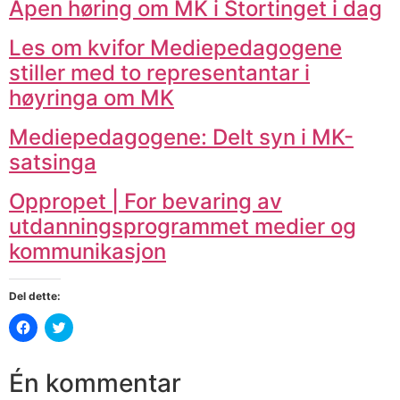
Åpen høring om MK i Stortinget i dag
Les om kvifor Mediepedagogene
stiller med to representantar i
høyringa om MK
Mediepedagogene: Delt syn i MK-
satsinga
Oppropet | For bevaring av
utdanningsprogrammet medier og
kommunikasjon
Del dette:
Klikk
Klikk
for
for
å
å
dele
dele
på
på
Én kommentar
Facebook(åpnes
Twitter(åpnes
i
i