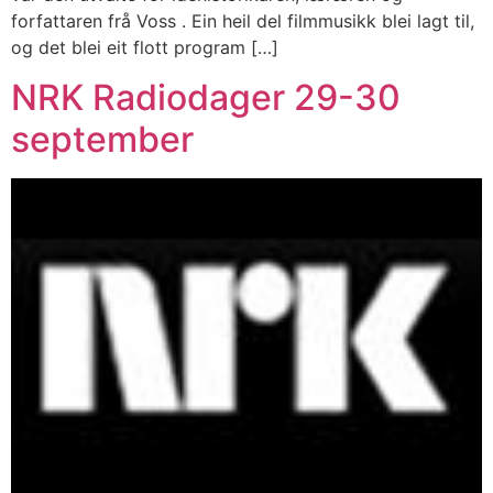
forfattaren frå Voss . Ein heil del filmmusikk blei lagt til,
og det blei eit flott program […]
NRK Radiodager 29-30
september